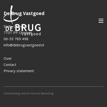
De Brug Vastgoed
Steile Oever 3
7731 PP Ommen
06-53 789 498
info@debrugvastgoed.nl
Over
Contact
Privacy statement
Ontwikkeling:
Kracht Internet Marketing